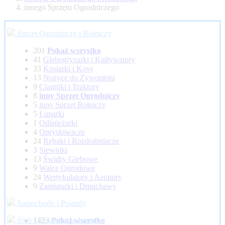
innego Sprzętu Ogrodniczego
Sprzęt Ogrodniczy i Rolniczy
201
Pokaż wszystko
41
Glebogryzarki i Kultywatory
33
Kosiarki i Kosy
13
Nożyce do Żywopłotu
9
Ciągniki i Traktory
8
inny Sprzęt Ogrodniczy
5
inny Sprzęt Rolniczy
5
Łuparki
1
Odśnieżarki
4
Opryskiwacze
24
Rębaki i Rozdrabniacze
3
Siewniki
13
Świdry Glebowe
9
Walce Ogrodowe
24
Wertykulatory i Aeratory
9
Zamiatarki i Dmuchawy
Samochody i Pojazdy
Ślub i Organizacja Imprez
1423
Pokaż wszystko