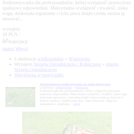
Podkrzesywarka dla profesjonalistów, której wydajność przewyższa
spalinowy odpowiednik. Maksymalna wydajność i trwałość, niska
waga, doskonała ergonomia i cicha praca dzięki czemu można ją
stosować...
wynajem
20 PLN /
1 h
do negocjacji
zapisz
Więcej
Lokalizacja
wielkopolskie
»
Wągrowiec
Wynajem
Sprzętu Ogrodniczego i Rolniczego
»
innego
Sprzętu Ogrodniczego
Wizytówka wypożyczalni
Akumulatorowa podkrzesywarka do gałęzi Husqvarna
Lokalizacja:
wielkopolskie
»
Wągrowiec
Podkrzesywarka dla profesjonalistów, której wydajność przewyższa
spalinowy odpowiednik. Maksymalna wydajność i trwałość, niska waga,
doskonała ergonomia i cicha praca dzięki czemu można ją stosować w
każdym miejscu o każdej porze dnia. Dane techniczne: Waga bez
akumulatora i urządzenia...
więcej