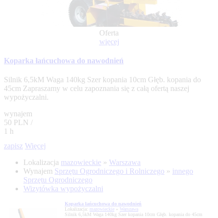
Oferta
więcej
Koparka łańcuchowa do nawodnień
Silnik 6,5kM Waga 140kg Szer kopania 10cm Głęb. kopania do
45cm Zapraszamy w celu zapoznania się z całą ofertą naszej
wypożyczalni.
wynajem
50 PLN /
1 h
zapisz
Więcej
Lokalizacja
mazowieckie
»
Warszawa
Wynajem
Sprzętu Ogrodniczego i Rolniczego
»
innego
Sprzętu Ogrodniczego
Wizytówka wypożyczalni
Koparka łańcuchowa do nawodnień
Lokalizacja:
mazowieckie
»
Warszawa
Silnik 6,5kM Waga 140kg Szer kopania 10cm Głęb. kopania do 45cm