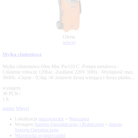
Oferta
więcej
Myjka ciśnieniowa
Myjka ciśnieniowa Oleo Mac Pw110 C -Pompa metalowa -
Ciśnienie robocze 120bar. -Zasilanie 220V 50Hz. -Wydajność max.
360l/h. -Ciężar - 9,5kg -W zestawie dysza wirująca i dysza płaska....
wynajem
30 PLN /
1 h
zapisz
Więcej
Lokalizacja
mazowieckie
»
Warszawa
Wynajem
Sprzętu Ogrodniczego i Rolniczego
»
innego
Sprzętu Ogrodniczego
Wizytówka wypożyczalni