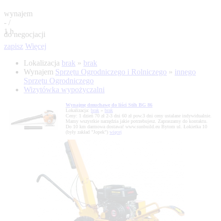
wynajem
- /
1 h
do negocjacji
zapisz
Więcej
Lokalizacja
brak
»
brak
Wynajem
Sprzętu Ogrodniczego i Rolniczego
»
innego
Sprzętu Ogrodniczego
Wizytówka wypożyczalni
Wynajmę dmuchawę do liści Stih BG 86
Lokalizacja:
brak
»
brak
Ceny: 1 dzień 70 zł 2-3 dni 60 zł pow.3 dni ceny ustalane indywidualnie.
Mamy wszystkie narzędzia jakie potrzebujesz. Zapraszamy do kontaktu.
Do 10 km darmowa dostawa! www.sunbuild.eu Bytom ul. Łokietka 10
(były zakład "Jopek")
więcej