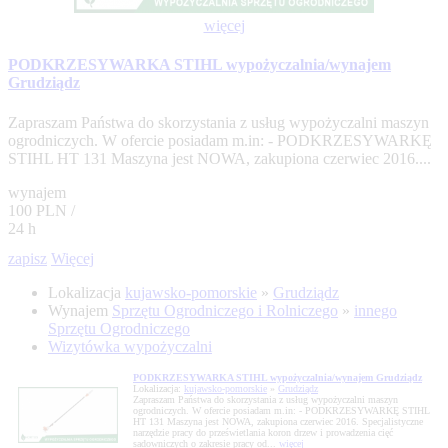
więcej
PODKRZESYWARKA STIHL wypożyczalnia/wynajem
Grudziądz
Zapraszam Państwa do skorzystania z usług wypożyczalni maszyn
ogrodniczych. W ofercie posiadam m.in: - PODKRZESYWARKĘ
STIHL HT 131 Maszyna jest NOWA, zakupiona czerwiec 2016....
wynajem
100 PLN /
24 h
zapisz
Więcej
Lokalizacja
kujawsko-pomorskie
»
Grudziądz
Wynajem
Sprzętu Ogrodniczego i Rolniczego
»
innego
Sprzętu Ogrodniczego
Wizytówka wypożyczalni
PODKRZESYWARKA STIHL wypożyczalnia/wynajem Grudziądz
Lokalizacja:
kujawsko-pomorskie
»
Grudziądz
Zapraszam Państwa do skorzystania z usług wypożyczalni maszyn
ogrodniczych. W ofercie posiadam m.in: - PODKRZESYWARKĘ STIHL
HT 131 Maszyna jest NOWA, zakupiona czerwiec 2016. Specjalistyczne
narzędzie pracy do prześwietlania koron drzew i prowadzenia cięć
sadowniczych o zakresie pracy od...
więcej