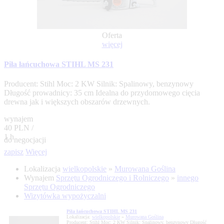
Oferta
więcej
Piła łańcuchowa STIHL MS 231
Producent: Stihl Moc: 2 KW Silnik: Spalinowy, benzynowy
Długość prowadnicy: 35 cm Idealna do przydomowego cięcia
drewna jak i większych obszarów drzewnych.
wynajem
40 PLN /
1 h
do negocjacji
zapisz
Więcej
Lokalizacja
wielkopolskie
»
Murowana Goślina
Wynajem
Sprzętu Ogrodniczego i Rolniczego
»
innego
Sprzętu Ogrodniczego
Wizytówka wypożyczalni
Piła łańcuchowa STIHL MS 231
Lokalizacja:
wielkopolskie
»
Murowana Goślina
Producent: Stihl Moc: 2 KW Silnik: Spalinowy, benzynowy Długość