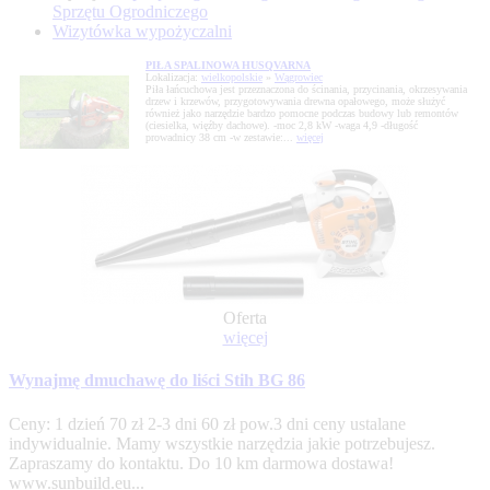
Sprzętu Ogrodniczego
Wizytówka wypożyczalni
PIŁA SPALINOWA HUSQVARNA
Lokalizacja:
wielkopolskie
»
Wągrowiec
Piła łańcuchowa jest przeznaczona do ścinania, przycinania, okrzesywania
drzew i krzewów, przygotowywania drewna opałowego, może służyć
również jako narzędzie bardzo pomocne podczas budowy lub remontów
(ciesielka, więźby dachowe). -moc 2,8 kW -waga 4,9 -długość
prowadnicy 38 cm -w zestawie:...
więcej
Oferta
więcej
Wynajmę dmuchawę do liści Stih BG 86
Ceny: 1 dzień 70 zł 2-3 dni 60 zł pow.3 dni ceny ustalane
indywidualnie. Mamy wszystkie narzędzia jakie potrzebujesz.
Zapraszamy do kontaktu. Do 10 km darmowa dostawa!
www.sunbuild.eu...