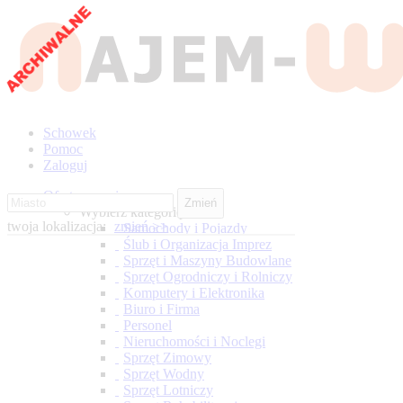
Schowek
Pomoc
Zaloguj
Oferty wynajmu
Zmień
Wybierz kategorię
twoja lokalizacja:
zmień >>
Samochody i Pojazdy
Ślub i Organizacja Imprez
Sprzęt i Maszyny Budowlane
Sprzęt Ogrodniczy i Rolniczy
Komputery i Elektronika
Biuro i Firma
Personel
Nieruchomości i Noclegi
Sprzęt Zimowy
Sprzęt Wodny
Sprzęt Lotniczy