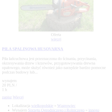
Oferta
więcej
PIŁA SPALINOWA HUSQVARNA
Piła łańcuchowa jest przeznaczona do ścinania, przycinania,
okrzesywania drzew i krzewów, przygotowywania drewna
opałowego, może służyć również jako narzędzie bardzo pomocne
podczas budowy lub...
wynajem
20 PLN /
1 h
zapisz
Więcej
Lokalizacja
wielkopolskie
»
Wągrowiec
Wynajem
Sprzętu Ogrodniczego i Rolniczego
»
innego