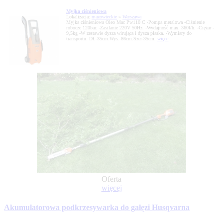
Myjka ciśnieniowa
Lokalizacja:
mazowieckie
»
Warszawa
Myjka ciśnieniowa Oleo Mac Pw110 C -Pompa metalowa -Ciśnienie
robocze 120bar. -Zasilanie 220V 50Hz. -Wydajność max. 360l/h. -Ciężar -
9,5kg -W zestawie dysza wirująca i dysza płaska. -Wymiary do
transportu: Dł.-35cm.Wys.-86cm.Szer-35cm.
więcej
Oferta
więcej
Akumulatorowa podkrzesywarka do gałęzi Husqvarna