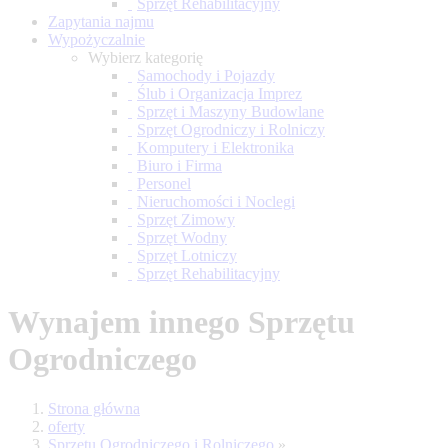
Sprzęt Rehabilitacyjny
Zapytania najmu
Wypożyczalnie
Wybierz kategorię
Samochody i Pojazdy
Ślub i Organizacja Imprez
Sprzęt i Maszyny Budowlane
Sprzęt Ogrodniczy i Rolniczy
Komputery i Elektronika
Biuro i Firma
Personel
Nieruchomości i Noclegi
Sprzęt Zimowy
Sprzęt Wodny
Sprzęt Lotniczy
Sprzęt Rehabilitacyjny
Wynajem innego Sprzętu
Ogrodniczego
Strona główna
oferty
Sprzętu Ogrodniczego i Rolniczego
»